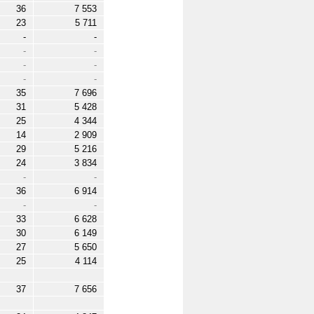
36
7 553
23
5 711
-
-
-
-
-
-
-
-
35
7 696
31
5 428
25
4 344
14
2 909
29
5 216
24
3 834
-
-
36
6 914
-
-
33
6 628
30
6 149
27
5 650
25
4 114
37
7 656