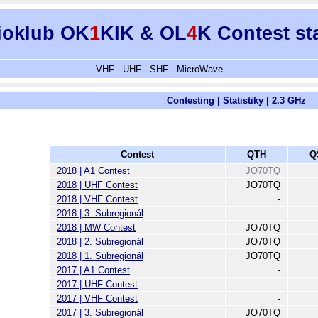
ioklub OK
1
KIK & OL
4
K Contest st
VHF - UHF - SHF - MicroWave
Contesting | Statistiky | 2.3 GHz
Contest
QTH
Q
2018 | A1 Contest
JO70TQ
2018 | UHF Contest
JO70TQ
2018 | VHF Contest
-
2018 | 3. Subregionál
-
2018 | MW Contest
JO70TQ
2018 | 2. Subregionál
JO70TQ
2018 | 1. Subregionál
JO70TQ
2017 | A1 Contest
-
2017 | UHF Contest
-
2017 | VHF Contest
-
2017 | 3. Subregionál
JO70TQ