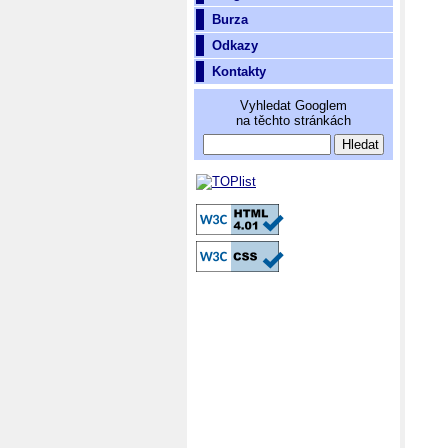
Burza
Odkazy
Kontakty
Vyhledat Googlem
na těchto stránkách