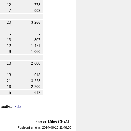
12
1 778
7
993
20
3 266
-
-
13
1 807
12
1 471
9
1 060
18
2 688
13
1 618
21
3 223
16
2 200
5
612
 podívat
zde
.
Zapsal Miloš OK4MT
Poslední změna: 2024-09-20 11:46:35