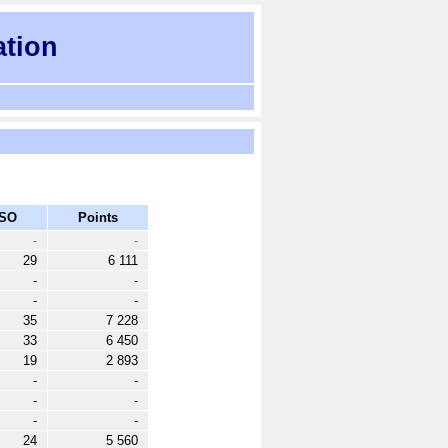
ation
SO
Points
-
-
29
6 111
-
-
-
-
35
7 228
33
6 450
19
2 893
-
-
-
-
-
-
24
5 560