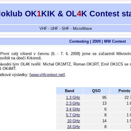
ioklub OK
1
KIK & OL
4
K Contest st
VHF - UHF - SHF - MicroWave
Contesting | 2009 | MW Contest
ní celý víkend v červnu (6. - 7. 6. 2009) jsme se zúčastnili Mikrovl
oviště na úbočí Krkonoš.
odní tým OL4K tvořili: Michal OK1MTZ, Roman OK1RT, Emil OK1CS se s
oš OK4MT.
kové výsledky: [
www.vhfcontest.net
].
Band
QSO
Points
1.3 GHz
95
22 
2.3 GHz
13
1 
3.4 GHz
6
5.7 GHz
8
1 
10 GHz
14
1 
24 GHz
8