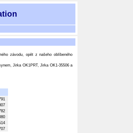
ation
nného závodu, opět z našeho oblíbeného
ynem, Jirka OK1PRT, Jirka OK1-35506 a
791
807
782
080
514
707