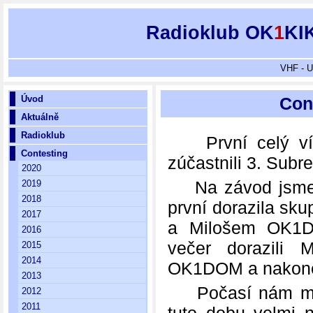
Radioklub OK
1
KI
VHF - U
Úvod
Cont
Aktuálně
Radioklub
První celý víke
Contesting
zúčastnili 3. Subr
2020
Na závod jsme vy
2019
2018
první dorazila sk
2017
a Milošem OK1D
2016
večer dorazili
2015
2014
OK1DOM a nakonec
2013
Počasí nám moc n
2012
2011