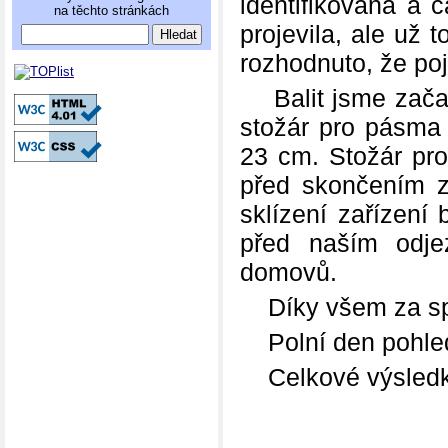
identifikována a 
na těchto stránkách
projevila, ale už 
rozhodnuto, že poj
Balit jsme začali
stožár pro pásma
23 cm. Stožár pro
před skončením 
sklízení zařízení 
před naším odje
domovů.
Díky všem za spo
Polní den pohl
Celkové výsledky