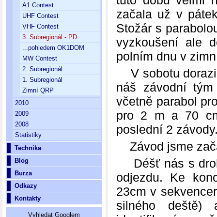
tuto dobu velmi 
A1 Contest
začala už v páte
UHF Contest
Stožár s parabolou
VHF Contest
3. Subregionál - PD
vyzkoušení ale d
...pohledem OK1DOM
polním dnu v zimn
MW Contest
2. Subregionál
V sobotu dorazil
1. Subregionál
náš závodní tým 
Zimní QRP
včetně parabol pr
2010
pro 2 m a 70 cm
2009
2008
poslední 2 závody
Statistiky
Závod jsme začal
Technika
Déšť nás s drob
Blog
Burza
odjezdu. Ke kon
Odkazy
23cm v sekvenceru,
Kontakty
silného deště) 
Vyhledat Googlem