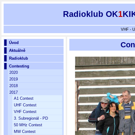
Radioklub OK
1
KI
VHF - U
Úvod
Cont
Aktuálně
Radioklub
Contesting
2020
2019
2018
2017
A1 Contest
UHF Contest
VHF Contest
3. Subregionál - PD
50 MHz Contest
MW Contest