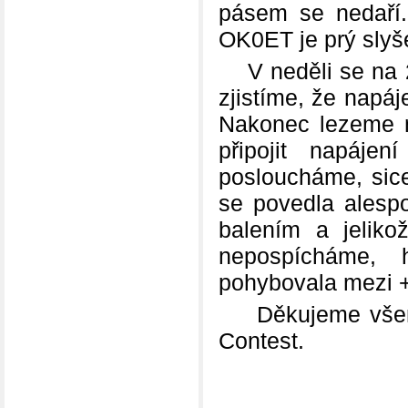
pásem se nedaří
OK0ET je prý slyš
V neděli se na 24
zjistíme, že napáj
Nakonec lezeme n
připojit napáje
posloucháme, sic
se povedla ales
balením a jeliko
nepospícháme, 
pohybovala mezi +
Děkujeme všem z
Contest.