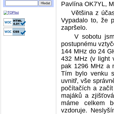
Pavlína OK7YL, Ma
Většina z účastní
Vypadalo to, že 
zapršelo.
V sobotu jsme s
postupnému vztyč
144 MHz do 24 GHz
432 MHz (v light 
pak 1296 MHz a n
Tím bylo venku s
uvnitř, vše správn
počítačích a začí
majáků a zjišťov
máme celkem b
vzdoruje. Neslyš