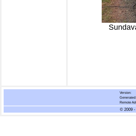
Sundavá
Version:
Generated
Remote Ad
© 2009 