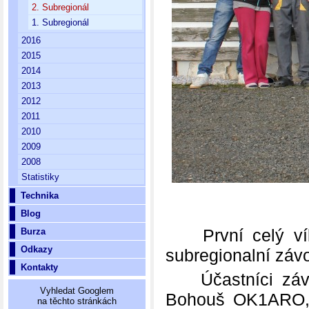
2. Subregionál
1. Subregionál
2016
2015
2014
2013
2012
2011
2010
2009
2008
Statistiky
Technika
Blog
První celý víke
Burza
Odkazy
subregionalní záv
Kontakty
Účastníci závo
Vyhledat Googlem
Bohouš OK1ARO, 
na těchto stránkách