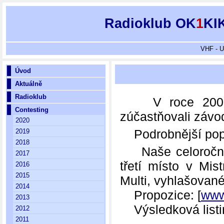
Radioklub OK
1
KI
VHF - U
Úvod
Aktuálně
Radioklub
V roce 2008 j
Contesting
zúčastňovali závo
2020
Podrobnější popis
2019
2018
Naše celoroční s
2017
třetí místo v Mis
2016
2015
Multi, vyhlašova
2014
Propozice: [
www
2013
Výsledková listin
2012
2011