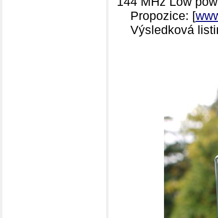
144 MHz Low pow
Propozice: [
www
Výsledková listin