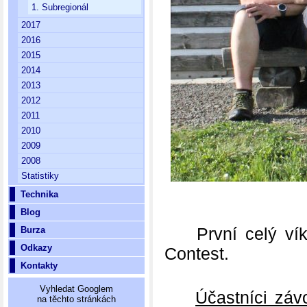
1. Subregionál
2017
2016
2015
2014
2013
2012
2011
2010
2009
2008
Statistiky
Technika
Blog
První celý víke
Burza
Odkazy
Contest.
Kontakty
Vyhledat Googlem
Účastníci záv
na těchto stránkách