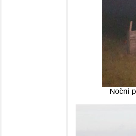
Noční p