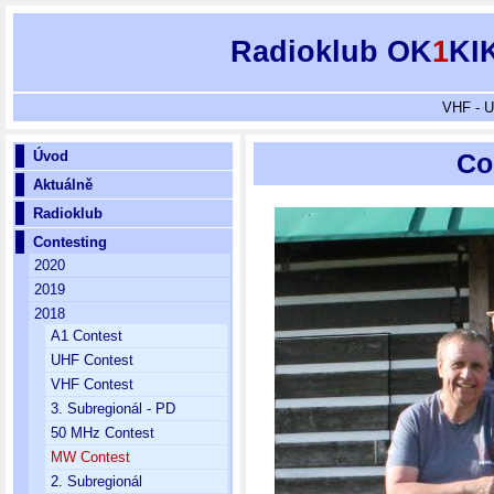
Radioklub OK
1
KI
VHF - U
Úvod
Co
Aktuálně
Radioklub
Contesting
2020
2019
2018
A1 Contest
UHF Contest
VHF Contest
3. Subregionál - PD
50 MHz Contest
MW Contest
2. Subregionál