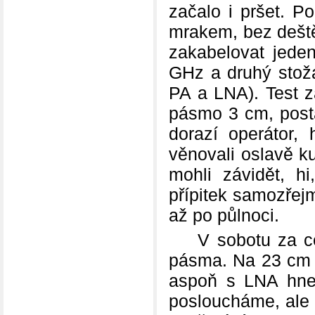
začalo i pršet. P
mrakem, bez deště.
zakabelovat jede
GHz a druhý stožá
PA a LNA). Test z
pásmo 3 cm, posta
dorazí operátor,
věnovali oslavě k
mohli závidět, h
přípitek samozřej
až po půlnoci.
V sobotu za celk
pásma. Na 23 cm 
aspoň s LNA hned
posloucháme, ale 