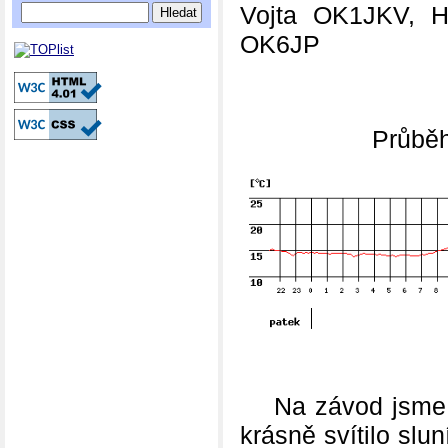
Vojta OK1JKV, H
OK6JP
Průběh
Na závod jsme vy
krásně svítilo slu