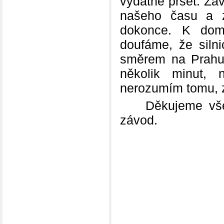
vydatně pršet. Zá
našeho času a 
dokonce. K dom
doufáme, že siln
směrem na Prahu 
několik minut,
nerozumím tomu, z
Děkujeme všem z
závod.