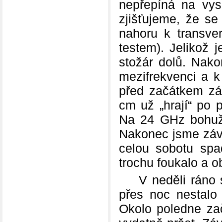
nepřepíná na vysí
zjišťujeme, že s
nahoru k transve
testem). Jelikož 
stožár dolů. Nak
mezifrekvenci a k
před začátkem z
cm už „hrají“ po 
Na 24 GHz bohuž
Nakonec jsme závo
celou sobotu spa
trochu foukalo a o
V neděli ráno s 
přes noc nestalo
Okolo poledne zač