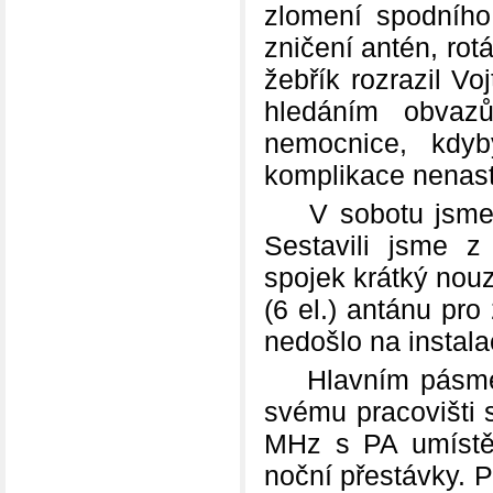
zlomení spodního
zničení antén, rot
žebřík rozrazil Vo
hledáním obvazů
nemocnice, kdyb
komplikace nenast
V sobotu jsme ob
Sestavili jsme z
spojek krátký nouzo
(6 el.) antánu pr
nedošlo na instala
Hlavním pásmem 
svému pracovišt
MHz s PA umístěn
noční přestávky. 