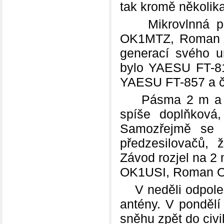
tak kromě několika 
Mikrovlnná pásm
OK1MTZ, Roman O
generací svého un
bylo YAESU FT-81
YAESU FT-857 a čt
Pásma 2 m a 70 
spíše doplňková
Samozřejmě se z
předzesilovačů,
Závod rozjel na 2
OK1USI, Roman O
V neděli odpoledn
antény. V pondělí 
sněhu zpět do civi