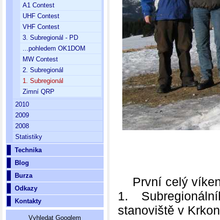
A1 Contest
UHF Contest
VHF Contest
3. Subregionál - PD
...pohledem OK1DOM
MW Contest
2. Subregionál
1. Subregionál
Zimní QRP
2010
2009
2008
Statistiky
Technika
Blog
Burza
První celý víkend 
Odkazy
1. Subregionál
Kontakty
stanoviště v Krkon
Vyhledat Googlem