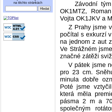
Závodní tým tv
na těchto stránkách
OK1MTZ, Roman 
Vojta OK1JKV a M
Z Prahy jsme vyra
počítal s exkurzí
na jednom z aut z
Ve Strážném jsme 
značné zátěži sviž
V pátek jsme nejd
pro 23 cm. Sněhu
minula dobře ozn
Poté jsme vztyči
která měla premi
pásma 2 m a 70 
společným rotát