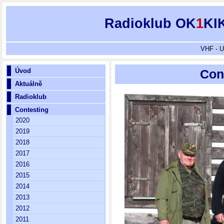
Radioklub OK
1
KI
VHF - U
Úvod
Cont
Aktuálně
Radioklub
Contesting
2020
2019
2018
2017
2016
2015
2014
2013
2012
2011