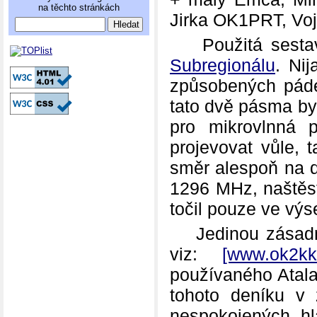
na těchto stránkách
Jirka OK1PRT, Vo
Použitá sestava 
Subregionálu
. Ni
způsobených pád
tato dvě pásma byl
pro mikrovlnná 
projevovat vůle,
směr alespoň na d
1296 MHz, naštěst
točil pouze ve výs
Jedinou zásadní
viz:
[www.ok2kk
používaného Atalan
tohoto deníku v 
nespokojených h