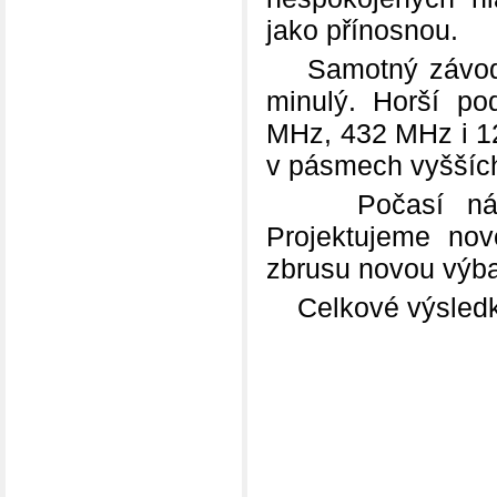
jako přínosnou.
Samotný závod p
minulý. Horší p
MHz, 432 MHz i 12
v pásmech vyššíc
Počasí nám te
Projektujeme nov
zbrusu novou výb
Celkové výsledky