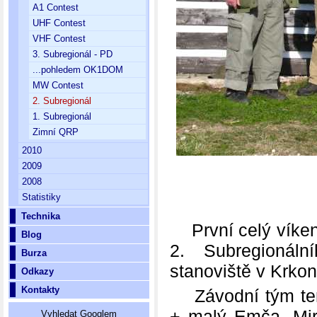
A1 Contest
UHF Contest
VHF Contest
3. Subregionál - PD
...pohledem OK1DOM
MW Contest
2. Subregionál
1. Subregionál
Zimní QRP
2010
2009
2008
Statistiky
Technika
První celý víkend 
Blog
2. Subregionál
Burza
stanoviště v Krkon
Odkazy
Kontakty
Závodní tým tent
+ malý Emča, Mi
Vyhledat Googlem