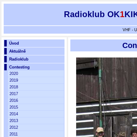
Radioklub OK
1
KI
VHF - U
Úvod
Cont
Aktuálně
Radioklub
Contesting
2020
2019
2018
2017
2016
2015
2014
2013
2012
2011