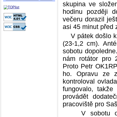
skupina ve slože
hodinu později 
večeru dorazil j
asi 45 minut před
V pátek došlo k 
(23-1,2 cm). An
sobotu dopoledne.
nám rotátor pro
Proto Petr OK1RP 
ho. Opravu ze z
kontroloval ovlad
fungovalo, takže
provádět dodateč
pracoviště pro S
V sobotu odpol