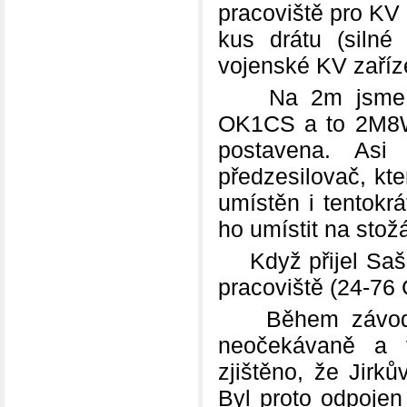
pracoviště pro KV
kus drátu (silné
vojenské KV zaříz
Na 2m jsme popr
OK1CS a to 2M8WL
postavena. Asi
předzesilovač, kt
umístěn i tentokr
ho umístit na stožá
Když přijel Saša
pracoviště (24-76
Během závodu n
neočekávaně a v
zjištěno, že Jirk
Byl proto odpojen