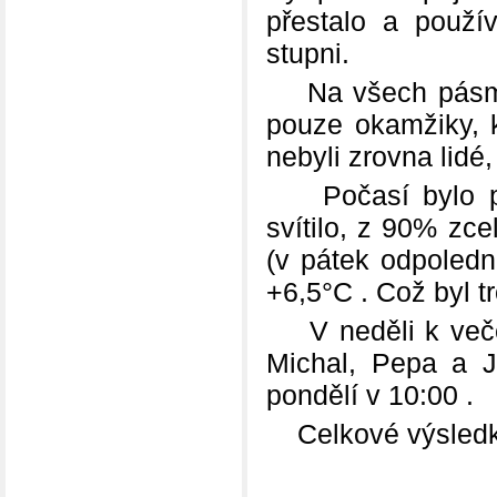
přestalo a použí
stupni.
Na všech pásmech
pouze okamžiky, 
nebyli zrovna lidé, 
Počasí bylo po 
svítilo, z 90% zc
(v pátek odpoledn
+6,5°C . Což byl t
V neděli k večeru
Michal, Pepa a J
pondělí v 10:00 .
Celkové výsledky