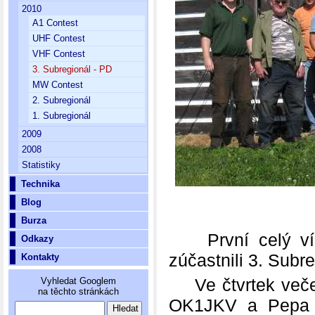
2010
A1 Contest
UHF Contest
VHF Contest
3. Subregionál - PD
MW Contest
2. Subregionál
1. Subregionál
2009
2008
Statistiky
Technika
Blog
Burza
První celý víke
Odkazy
zúčastnili 3. Subr
Kontakty
Ve čtvrtek večer
Vyhledat Googlem
na těchto stránkách
OK1JKV a Pepa O