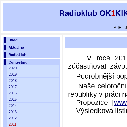
Radioklub OK
1
KI
VHF - U
Úvod
Aktuálně
Radioklub
V roce 2011 j
Contesting
zúčastňovali závo
2020
Podrobnější popis
2019
2018
Naše celoroční p
2017
republiky v práci
2016
2015
Propozice: [
www
2014
Výsledková listin
2013
2012
2011