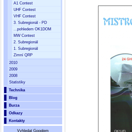
A1 Contest
UHF Contest
VHF Contest
3. Subregionál - PD
...pohledem OK1DOM
MW Contest
2. Subregionál
1. Subregionál
Zimní QRP
2010
2009
2008
Statistiky
Technika
Blog
Burza
Odkazy
Kontakty
Vyhledat Googlem