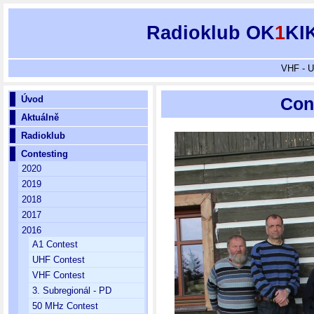
Radioklub OK
1
KI
VHF - U
Úvod
Cont
Aktuálně
Radioklub
Contesting
2020
2019
2018
2017
2016
A1 Contest
UHF Contest
VHF Contest
3. Subregionál - PD
50 MHz Contest