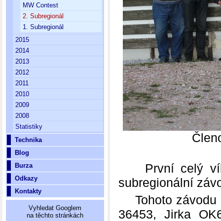
MW Contest
2. Subregionál
1. Subregionál
2015
2014
2013
2012
2011
2010
2009
2008
Statistiky
Člen
Technika
Blog
První celý víke
Burza
Odkazy
subregionální záv
Kontakty
Tohoto závodu se
Vyhledat Googlem
36453, Jirka OK
na těchto stránkách