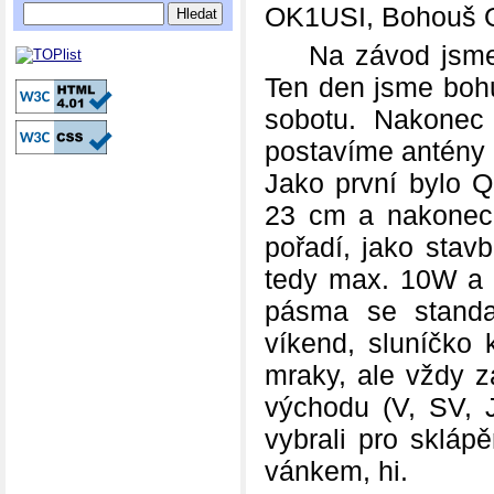
OK1USI, Bohouš 
Na závod jsme vy
Ten den jsme bohu
sobotu. Nakonec
postavíme antény
Jako první bylo 
23 cm a nakonec 
pořadí, jako sta
tedy max. 10W a 
pásma se standa
víkend, sluníčko 
mraky, ale vždy z
východu (V, SV, J
vybrali pro skláp
vánkem, hi.