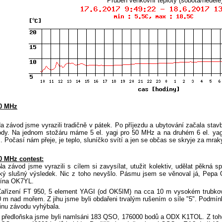
Průběh venkovní teploty (sobota/neděle
0 MHz
ávod jsme vyrazili tradičně v pátek. Po příjezdu a ubytování začala stavb
dy. Na jednom stožáru máme 5 el. yagi pro 50 MHz a na druhém 6 el. yagi
 Počasí nám přeje, je teplo, sluníčko svítí a jen se občas se skryje za mrak
0 MHz contest:
ávod jsme vyrazili s cílem si zavysílat, utužit kolektiv, udělat pěkná sp
ký slušný výsledek. Nic z toho nevyšlo. Pásmu jsem se věnoval já, Pepa 
lína OK7YL.
ízení FT 950, 5 element YAGI (od OK5IM) na cca 10 m vysokém trubkové
 m nad mořem. Z jihu jsme byli obdařeni trvalým rušením o síle "5". Podmí
inu závodu vyhýbala.
edloňska jsme byli namlsáni 183 QSO, 176000 bodů a ODX K1TOL. Z tohot