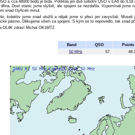
SO a cca 48000 bodů je bída. Potěšila jen dvě sobotní QSO s EA8 do IL18 a
 dřina. Dost stanic jsme slyšeli, ale spojení se nezdařila. Vzpomínali jsme
m snad čtyřiceti minut.
kolektiv jsme snad utužili a nějak jsme si přeci jen zavysílali. Museli
cké pásmo. Děkujeme všem za spojení. S kým se to nepovedlo, tak snad př
OL4K zdraví Michal OK1MTZ
Band
QSO
Points
50 MHz
57
48 