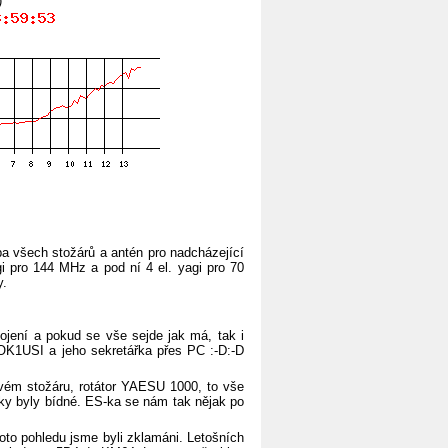
)
a všech stožárů a antén pro nadcházející
 pro 144 MHz a pod ní 4 el. yagi pro 70
y.
ojení a pokud se vše sejde jak má, tak i
OK1USI a jeho sekretářka přes PC :-D:-D
m stožáru, rotátor YAESU 1000, to vše
nky byly bídné. ES-ka se nám tak nějak po
o pohledu jsme byli zklamáni. Letošních