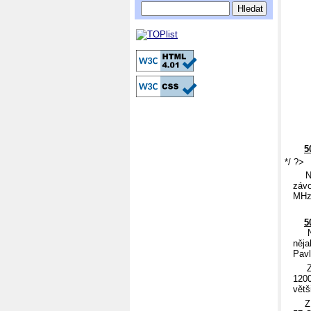
5
*/ ?>
Na z
závo
MHz.
5
Na z
něja
Pav
Zař
1200
větš
Z př