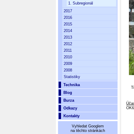
1. Subregionál
2017
2016
2015
2014
2013
2012
2011
2010
2009
2008
Statistiky
Technika
Třet
Blog
Burza
Účas
OK6
Odkazy
Kontakty
Vyhledat Googlem
na těchto stránkách