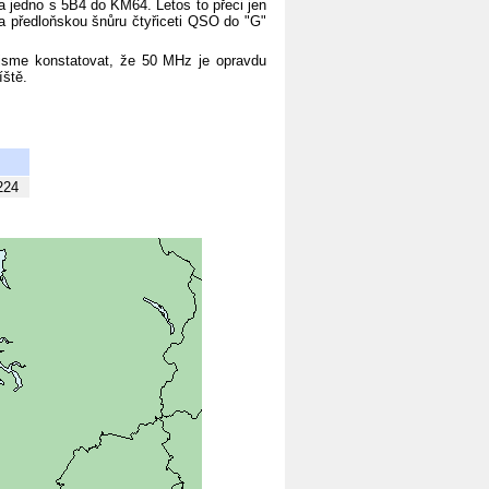
 jedno s 5B4 do KM64. Letos to přeci jen
 na předloňskou šnůru čtyřiceti QSO do "G"
 jsme konstatovat, že 50 MHz je opravdu
íště.
224