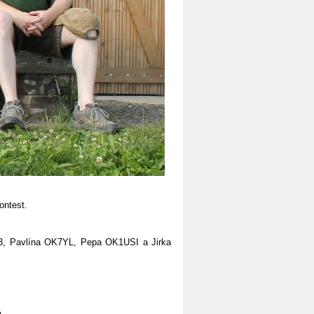
ontest.
3, Pavlína OK7YL, Pepa OK1USI a Jirka