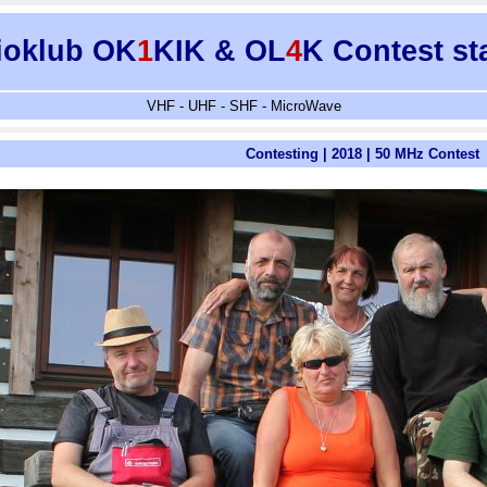
ioklub OK
1
KIK & OL
4
K Contest st
VHF - UHF - SHF - MicroWave
Contesting | 2018 | 50 MHz Contest