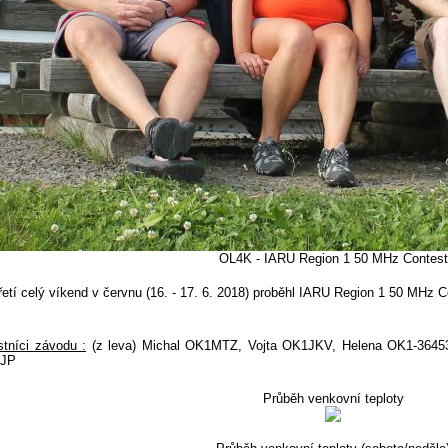
OL4K - IARU Region 1 50 MHz Contest
í celý víkend v červnu (16. - 17. 6. 2018) proběhl IARU Region 1 50 MHz C
tníci závodu :
(z leva) Michal OK1MTZ, Vojta OK1JKV, Helena OK1-3645
JP
Průběh venkovní teploty