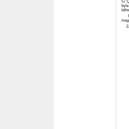
57 Q
byla
běhe
No, 
magi
Za 