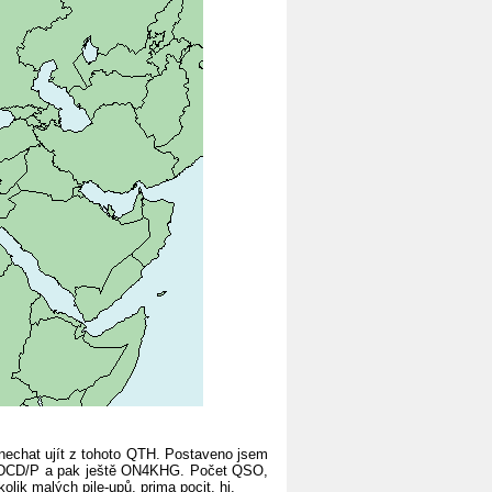
nechat ujít z tohoto QTH. Postaveno jsem
e F6DCD/P a pak ještě ON4KHG. Počet QSO,
lik malých pile-upů, prima pocit, hi.