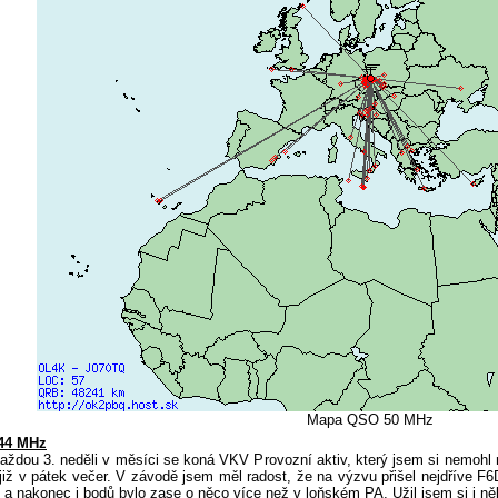
Mapa QSO 50 MHz
44 MHz
ou 3. neděli v měsíci se koná VKV Provozní aktiv, který jsem si nemohl 
již v pátek večer. V závodě jsem měl radost, že na výzvu přišel nejdřív
a nakonec i bodů bylo zase o něco více než v loňském PA. Užil jsem si i něko