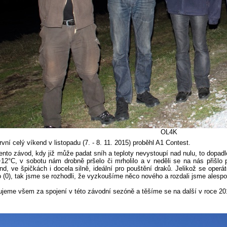
OL4K
í celý víkend v listopadu (7. - 8. 11. 2015) proběhl A1 Contest.
ento závod, kdy již může padat sníh a teploty nevystoupí nad nulu, to dopa
12°C, v sobotu nám drobně pršelo či mrholilo a v neděli se na nás přišlo 
nd, ve špičkách i docela silně, ideální pro pouštění draků. Jelikož se operá
 (0), tak jsme se rozhodli, že vyzkoušíme něco nového a rozdali jsme alesp
jeme všem za spojení v této závodní sezóně a těšíme se na další v roce 20