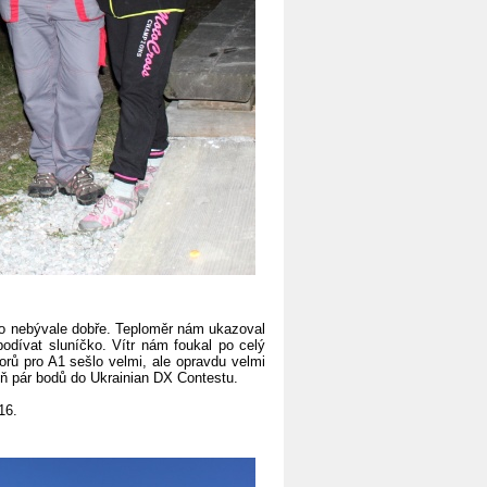
dlo nebývale dobře. Teploměr nám ukazoval
podívat sluníčko. Vítr nám foukal po celý
torů pro A1 sešlo velmi, ale opravdu velmi
oň pár bodů do Ukrainian DX Contestu.
16.