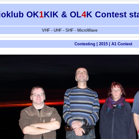
ioklub OK
1
KIK & OL
4
K Contest st
VHF - UHF - SHF - MicroWave
Contesting | 2015 | A1 Contest