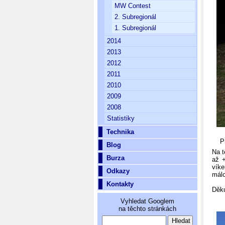
MW Contest
2. Subregionál
1. Subregionál
2014
2013
2012
2011
2010
2009
2008
Statistiky
Technika
Prvn
Blog
Na t
Burza
až +
víke
Odkazy
málo
Kontakty
Děku
Vyhledat Googlem
na těchto stránkách