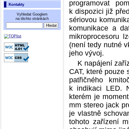
programovat pom
Kontakty
k dispozici již př
Vyhledat Googlem
sériovou komunika
na těchto stránkách
komunikace a da
mikroprocesoru l
(není tedy nutné 
jeho vývoj.
K napájení zaříz
CAT, které pouze 
patřičného kmito
k indikaci LED. 
kterém je momentá
mm stereo jack pr
je vlastně schova
tohoto zařízení 