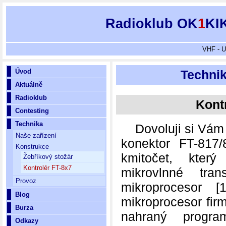
Radioklub OK
1
KI
VHF - U
Úvod
Technik
Aktuálně
Radioklub
Kont
Contesting
Technika
Dovoluji si Vám p
Naše zařízení
konektor FT-817
Konstrukce
kmitočet, který
Žebříkový stožár
Kontrolér FT-8x7
mikrovlnné tran
Provoz
mikroprocesor
Blog
mikroprocesor fir
Burza
nahraný progra
Odkazy