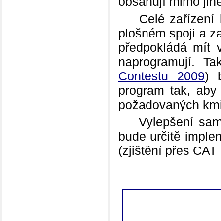
obsahují mimo jin
Celé zařízení by
plošném spoji a z
předpokládá mít v
naprogramují. T
Contestu 2009
) 
program tak, aby 
požadovaných kmi
Vylepšení samozř
bude určitě imple
(zjištění přes CAT