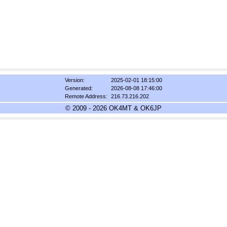
Version:
2025-02-01 18:15:00
Generated:
2026-08-08 17:46:00
Remote Address:
216.73.216.202
© 2009 - 2026 OK4MT & OK6JP