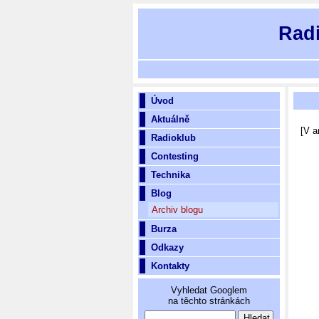
Rad
Úvod
Aktuálně
[V a
Radioklub
Contesting
Technika
Blog
Archiv blogu
Burza
Odkazy
Kontakty
Vyhledat Googlem
na těchto stránkách