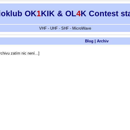
ioklub OK
1
KIK & OL
4
K Contest st
VHF - UHF - SHF - MicroWave
Blog | Archiv
rchivu zatím nic není...]